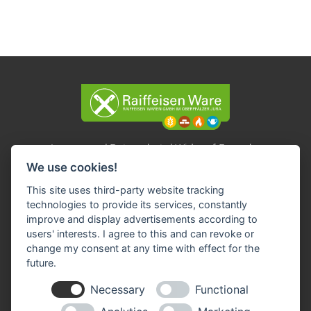
Impressum
Datenschutz
Widerruf-Formular
We use cookies!
Cookie-Einstellungen ändern
This site uses third-party website tracking
technologies to provide its services, constantly
Raiffeisen Waren GmbH im Oberpfälzer Jura
improve and display advertisements according to
Auf der Höh 1
93176 Beratzhausen
users' interests. I agree to this and can revoke or
change my consent at any time with effect for the
Tel: 09493 95833 - 0
future.
Fax: 09493 95833 - 30
E-Mail:
info(at)rb-lagerhaus.de
Necessary
Functional