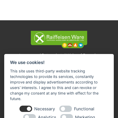
Impressum
Datenschutz
Widerruf-Formular
We use cookies!
Cookie-Einstellungen ändern
This site uses third-party website tracking
technologies to provide its services, constantly
Raiffeisen Waren GmbH im Oberpfälzer Jura
improve and display advertisements according to
Auf der Höh 1
93176 Beratzhausen
users' interests. I agree to this and can revoke or
change my consent at any time with effect for the
Tel: 09493 95833 - 0
future.
Fax: 09493 95833 - 30
E-Mail:
info(at)rb-lagerhaus.de
Necessary
Functional
Analytics
Marketing