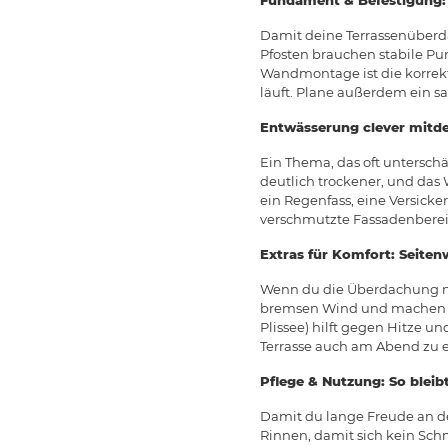
Damit deine Terrassenüberd
Pfosten brauchen stabile Pu
Wandmontage ist die korrekt
läuft. Plane außerdem ein sa
Entwässerung clever mitd
Ein Thema, das oft unterschä
deutlich trockener, und das W
ein Regenfass, eine Versick
verschmutzte Fassadenberei
Extras für Komfort: Seiten
Wenn du die Überdachung noc
bremsen Wind und machen es
Plissee) hilft gegen Hitze u
Terrasse auch am Abend zu e
Pflege & Nutzung: So bleibt
Damit du lange Freude an de
Rinnen, damit sich kein Schm