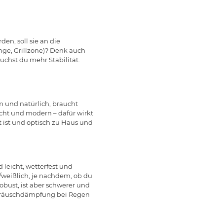
en, soll sie an die
nge, Grillzone)? Denk auch
uchst du mehr Stabilität.
m und natürlich, braucht
icht und modern – dafür wirkt
t ist und optisch zu Haus und
leicht, wetterfest und
al/weißlich, je nachdem, ob du
obust, ist aber schwerer und
 Geräuschdämpfung bei Regen