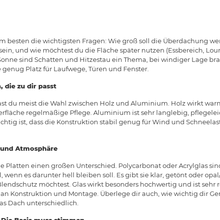
 am besten die wichtigsten Fragen: Wie groß soll die Überdachung werd
ein, und wie möchtest du die Fläche später nutzen (Essbereich, Lou
 Sonne sind Schatten und Hitzestau ein Thema, bei windiger Lage bra
e genug Platz für Laufwege, Türen und Fenster.
 die zu dir passt
ast du meist die Wahl zwischen Holz und Aluminium. Holz wirkt war
rfläche regelmäßige Pflege. Aluminium ist sehr langlebig, pflegele
ichtig ist, dass die Konstruktion stabil genug für Wind und Schneelas
z und Atmosphäre
Platten einen großen Unterschied. Polycarbonat oder Acrylglas sind 
l, wenn es darunter hell bleiben soll. Es gibt sie klar, getönt oder op
endschutz möchtest. Glas wirkt besonders hochwertig und ist sehr r
 an Konstruktion und Montage. Überlege dir auch, wie wichtig dir
 das Dach unterschiedlich.
 Die Basis muss stimmen