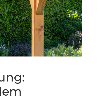
ung:
edem