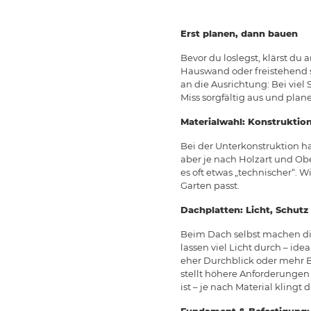
Erst planen, dann bauen
Bevor du loslegst, klärst du
Hauswand oder freistehend s
an die Ausrichtung: Bei viel
Miss sorgfältig aus und plan
Materialwahl: Konstruktion,
Bei der Unterkonstruktion h
aber je nach Holzart und Obe
es oft etwas „technischer“. W
Garten passt.
Dachplatten: Licht, Schut
Beim Dach selbst machen die 
lassen viel Licht durch – idea
eher Durchblick oder mehr Bl
stellt höhere Anforderungen
ist – je nach Material klingt
Fundament & Befestigung: