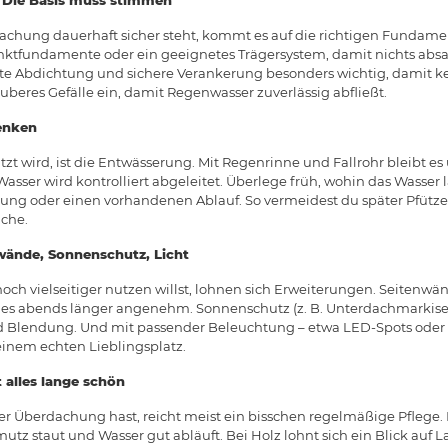
achung dauerhaft sicher steht, kommt es auf die richtigen Fundame
nktfundamente oder ein geeignetes Trägersystem, damit nichts absack
e Abdichtung und sichere Verankerung besonders wichtig, damit ke
uberes Gefälle ein, damit Regenwasser zuverlässig abfließt.
enken
tzt wird, ist die Entwässerung. Mit Regenrinne und Fallrohr bleibt 
asser wird kontrolliert abgeleitet. Überlege früh, wohin das Wasser l
erung oder einen vorhandenen Ablauf. So vermeidest du später Pfütze
che.
wände, Sonnenschutz, Licht
h vielseitiger nutzen willst, lohnen sich Erweiterungen. Seitenw
 abends länger angenehm. Sonnenschutz (z. B. Unterdachmarkise
nd Blendung. Und mit passender Beleuchtung – etwa LED-Spots oder L
inem echten Lieblingsplatz.
 alles lange schön
r Überdachung hast, reicht meist ein bisschen regelmäßige Pflege.
utz staut und Wasser gut abläuft. Bei Holz lohnt sich ein Blick auf L