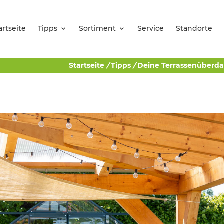
artseite
Tipps
Sortiment
Service
Standorte
Startseite
/
Tipps
/
Deine Terrassenüberda