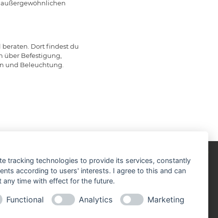
ne außergewöhnlichen
 beraten. Dort findest du
n über Befestigung,
n und Beleuchtung.
te tracking technologies to provide its services, constantly
ts according to users' interests. I agree to this and can
any time with effect for the future.
Functional
Analytics
Marketing
imaschutz-Zertifikat 2024
DE-Zertifikat 100%