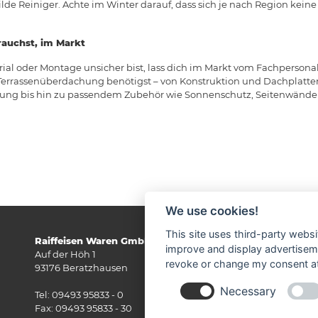
de Reiniger. Achte im Winter darauf, dass sich je nach Region kei
rauchst, im Markt
ial oder Montage unsicher bist, lass dich im Markt vom Fachpersonal
e Terrassenüberdachung benötigst – von Konstruktion und Dachplatte
ng bis hin zu passendem Zubehör wie Sonnenschutz, Seitenwände
We use cookies!
This site uses third-party websi
Raiffeisen Waren GmbH im Oberpfälzer Jura
improve and display advertisemen
Auf der Höh 1
revoke or change my consent at 
93176 Beratzhausen
Necessary
Kl
Tel: 09493 95833 - 0
Fax: 09493 95833 - 30
ER