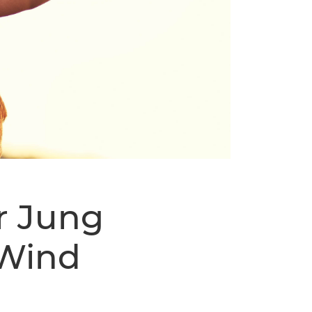
r Jung
 Wind