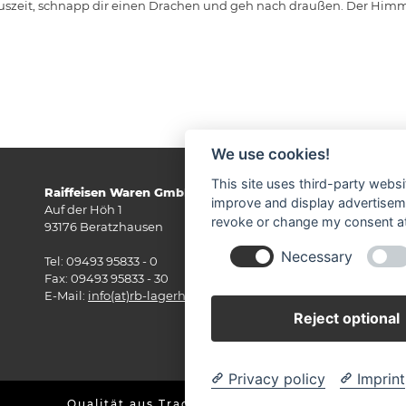
Auszeit, schnapp dir einen Drachen und geh nach draußen. Der Himme
We use cookies!
This site uses third-party websi
Raiffeisen Waren GmbH im Oberpfälzer Jura
improve and display advertisemen
Auf der Höh 1
revoke or change my consent at 
93176 Beratzhausen
Necessary
Kl
Tel: 09493 95833 - 0
Fax: 09493 95833 - 30
ER
E-Mail:
info(at)rb-lagerhaus.de
Reject optional
Privacy policy
Imprint
Qualität aus Tradition. Ganz nah.