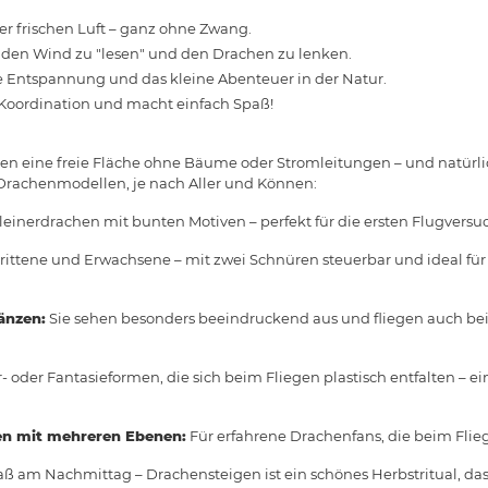
r frischen Luft – ganz ohne Zwang.
, den Wind zu "lesen" und den Drachen zu lenken.
 Entspannung und das kleine Abenteuer in der Natur.
, Koordination und macht einfach Spaß!
ten eine freie Fläche ohne Bäume oder Stromleitungen – und natürli
Drachenmodellen, je nach Aller und Können:
leinerdrachen mit bunten Motiven – perfekt für die ersten Flugversu
rittene und Erwachsene – mit zwei Schnüren steuerbar und ideal für 
änzen:
Sie sehen besonders beeindruckend aus und fliegen auch b
- oder Fantasieformen, die sich beim Fliegen plastisch entfalten – e
n mit mehreren Ebenen:
Für erfahrene Drachenfans, die beim Flieg
ß am Nachmittag – Drachensteigen ist ein schönes Herbstritual, das