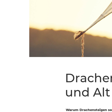
Drachen
und Alt
Warum Drachensteigen so 