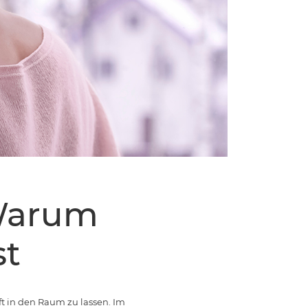
 Warum
st
 in den Raum zu lassen. Im