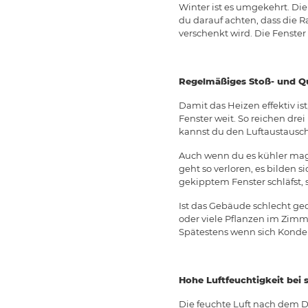
Winter ist es umgekehrt. Die 
du darauf achten, dass die 
verschenkt wird. Die Fenster
Regelmäßiges Stoß- und Que
Damit das Heizen effektiv is
Fenster weit. So reichen dre
kannst du den Luftaustausc
Auch wenn du es kühler mags
geht so verloren, es bilden 
gekipptem Fenster schläfst, s
Ist das Gebäude schlecht ge
oder viele Pflanzen im Zimme
Spätestens wenn sich Kondens
Hohe Luftfeuchtigkeit bei
Die feuchte Luft nach dem D