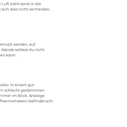
uft zieht sonst in die
sich dies nicht vermeiden,
genutzt werden, auf
 Wände solltest du nicht
men kann.
siko. In einem gut
inem schlecht gedämmten
 immer im Blick. Analoge
n Thermometern befindet sich