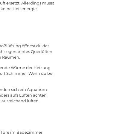
ft ersetzt. Allerdings musst
 keine Heizenergie
Stoßlüftung öffnest du das
urch sogenanntes Querlüften
en Räumen.
eigende Wärme der Heizung
h dort Schimmel. Wenn du bei
inden sich ein Aquarium
ders aufs Lüften achten.
 ausreichend lüften.
ie Türe im Badezimmer