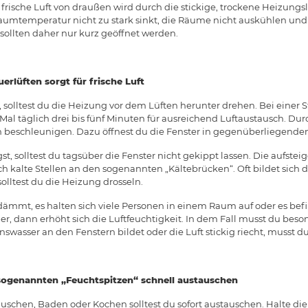
frische Luft von draußen wird durch die stickige, trockene Heizungslu
Raumtemperatur nicht zu stark sinkt, die Räume nicht auskühlen und
 sollten daher nur kurz geöffnet werden.
rlüften sorgt für frische Luft
t, solltest du die Heizung vor dem Lüften herunter drehen. Bei einer 
i Mal täglich drei bis fünf Minuten für ausreichend Luftaustausch. D
h beschleunigen. Dazu öffnest du die Fenster in gegenüberliegend
t, solltest du tagsüber die Fenster nicht gekippt lassen. Die aufst
sich kalte Stellen an den sogenannten „Kältebrücken“. Oft bildet sic
olltest du die Heizung drosseln.
dämmt, es halten sich viele Personen in einem Raum auf oder es bef
r, dann erhöht sich die Luftfeuchtigkeit. In dem Fall musst du beson
wasser an den Fenstern bildet oder die Luft stickig riecht, musst du
 sogenannten „Feuchtspitzen“ schnell austauschen
uschen, Baden oder Kochen solltest du sofort austauschen. Halte d