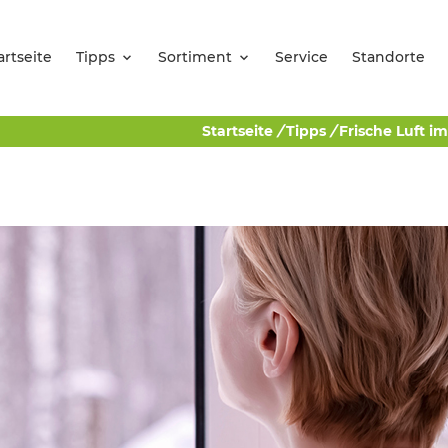
artseite
Tipps
Sortiment
Service
Standorte
Startseite
/
Tipps
/
Frische Luft i