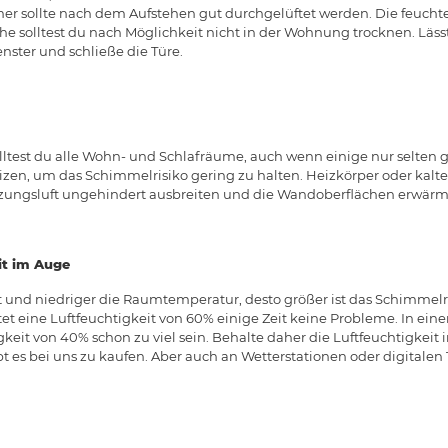
r sollte nach dem Aufstehen gut durchgelüftet werden. Die feuchte L
solltest du nach Möglichkeit nicht in der Wohnung trocknen. Lässt 
ster und schließe die Türe.
ltest du alle Wohn- und Schlafräume, auch wenn einige nur selten 
izen, um das Schimmelrisiko gering zu halten. Heizkörper oder kalte
eizungsluft ungehindert ausbreiten und die Wandoberflächen erwär
it im Auge
t und niedriger die Raumtemperatur, desto größer ist das Schimmelri
 eine Luftfeuchtigkeit von 60% einige Zeit keine Probleme. In e
eit von 40% schon zu viel sein. Behalte daher die Luftfeuchtigkeit
bt es bei uns zu kaufen. Aber auch an Wetterstationen oder digitale