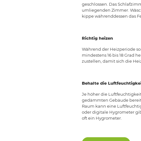
geschlossen. Das Schlafzimme
umliegenden Zimmer. Wäsche 
kippe währenddessen das Fen
Richtig heizen
Während der Heizperiode sol
mindestens 16 bis 18 Grad he
zustellen, damit sich die H
Behalte die Luftfeuchtigke
Je höher die Luftfeuchtigkei
gedämmten Gebäude bereitet
Raum kann eine Luftfeuchtigk
oder digitale Hygrometer gi
oft ein Hygrometer.