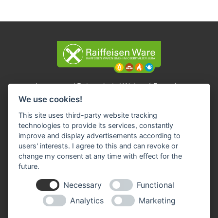
Impressum
Datenschutz
Widerruf-Formular
We use cookies!
Cookie-Einstellungen ändern
This site uses third-party website tracking
technologies to provide its services, constantly
Raiffeisen Waren GmbH im Oberpfälzer Jura
improve and display advertisements according to
Auf der Höh 1
93176 Beratzhausen
users' interests. I agree to this and can revoke or
change my consent at any time with effect for the
Tel: 09493 95833 - 0
future.
Fax: 09493 95833 - 30
E-Mail:
info(at)rb-lagerhaus.de
Necessary
Functional
Analytics
Marketing